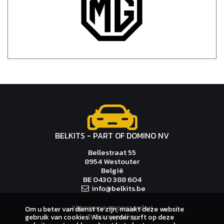
BELKITS - PART OF DOMINO NV
Bellestraat 55
8954 Westouter
België
BE 0430 388 604
i
n
f
o@belkit
s.be
Algemene voorwaarden
Om u beter van dienst te zijn, maakt deze website
Privacy policy
gebruik van cookies. Als u verder surft op deze