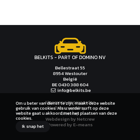
BELKITS - PART OF DOMINO NV
Bellestraat 55
8954 Westouter
België
BE 0430 388 604
i
nf
o@
b
el
k
it
s
.be
Algemene voorwaarden
Om u beter van dienst te zijn, maakt deze website
Privacy policy
gebruik van cookies. Als u verder surft op deze
Sitemap
website gaat u akkoord met het plaatsen van deze
cookies.
Webdesign by Netcrew
Powered by E-means
Ik snap het