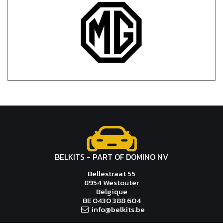
BELKITS - PART OF DOMINO NV
Bellestraat 55
8954 Westouter
Belgique
BE 0430 388 604
i
n
fo@belk
i
t
s.b
e