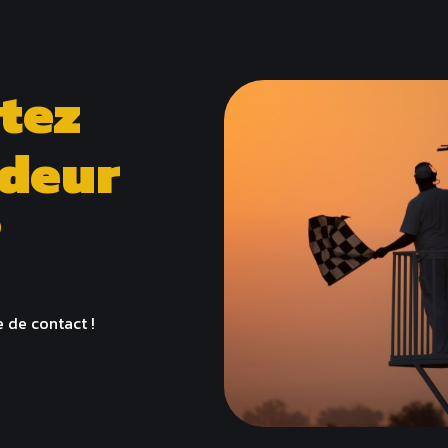
tez
ndeur
?
e de contact !