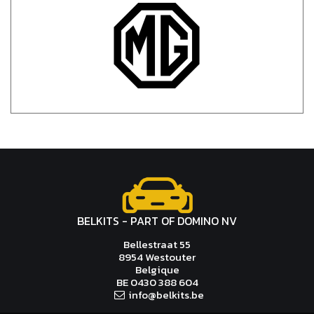
BELKITS - PART OF DOMINO NV
Bellestraat 55
8954 Westouter
Belgique
BE 0430 388 604
i
nfo@b
el
ki
ts
.
b
e