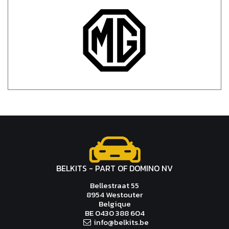
BELKITS - PART OF DOMINO NV
Bellestraat 55
8954 Westouter
Belgique
BE 0430 388 604
in
f
o@b
e
lk
i
ts.
be