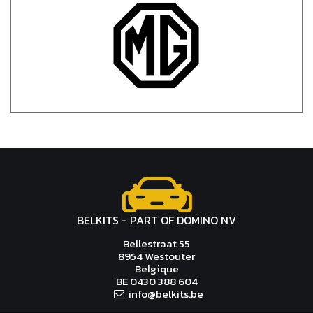
BELKITS - PART OF DOMINO NV
Bellestraat 55
8954 Westouter
Belgique
BE 0430 388 604
i
nfo@belki
ts.be