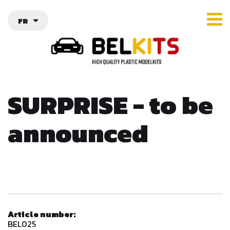
FR
SURPRISE - to be
announced
Article number:
BEL025