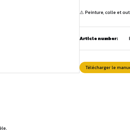
⚠️ Peinture, colle et out
Article number:
Télécharger le manu
le.