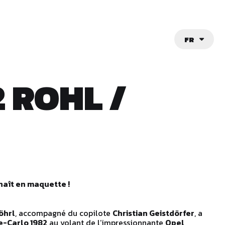
FR
 ROHL /
naît en maquette !
öhrl
, accompagné du copilote
Christian Geistdörfer
, a
e-Carlo 1982
au volant de l’impressionnante
Opel