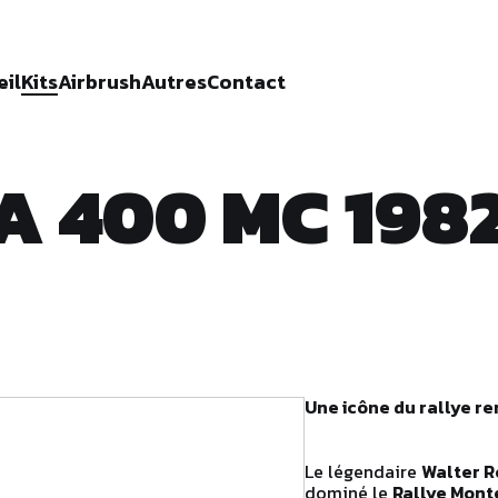
eil
Kits
Airbrush
Autres
Contact
 400 MC 1982
Une icône du rallye re
Le légendaire
Walter R
dominé le
Rallye Mont