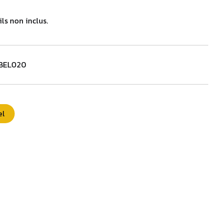
ils non inclus.
BEL020
el