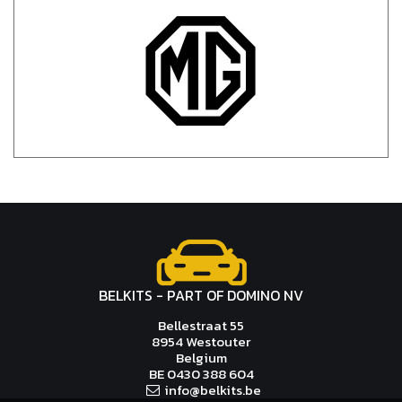
BELKITS - PART OF DOMINO NV
Bellestraat 55
8954 Westouter
Belgium
BE 0430 388 604
inf
o@
belk
it
s
.be